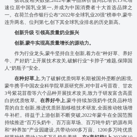
据凯度相关数据,2022年蒙牛品牌价值同比增长15%,增
速位居中国乳业第一,并成为中国消费者十大首选品牌之
一。在荷兰合作银行公布“2022年全球乳业20强”榜单中,蒙牛
连升两名、位列第七,创下其全球乳业排名的历史新高。
创新升级
引领高质量奶业振兴
创新,蒙牛
实现高质量增长的源
动力。
作为行业龙头,蒙牛坚持自主创新,着力在“种好草、养好
牛、产好奶”上开展技术攻关,破解行业“卡脖子”难题,保障国
人“奶瓶子”安全。
在种好草上
,为了破解优质饲草长期被国外垄断的困境,
蒙牛携手中国农业科学院草原研究所,对中苜4号苜蓿、甘农
3号紫花苜蓿等六个品种开展技术攻关,致力于研发富含高蛋
白的优质牧草。
在养好牛上
,蒙牛持续加强奶牛优良品种培
育的自主创新,推进优质胚胎移植技术研发,全面推动牧场增
牛补栏。得益于上游创新不断突破,2022年蒙牛在全国范围
持续推进“百万头奶牛、百万亩草场、百万吨牛奶”奶源布局
和“种养加”产业园建设,共带动600多万亩、1200多万吨优质