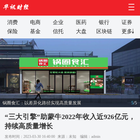
消费
电商
企业
医药
银行
证券
保险
基金
信托
大盘
区块链
更多
锅圈食汇：以差异化路径实现高质量发展
5
/
5
“三大引擎”助蒙牛2022年收入近926亿元，
持续高质量增长
发布时间：2023-03-30 16:40:00
来源：未知
编辑：admin