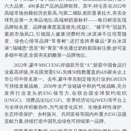
六大品类、400多款产品的品牌矩阵。其中,特仑苏在2022年
高端市场份额创历史新高,与第二梯队差距显著拉大,夯实全
球乳业第一大单品地位;高端鲜奶新标杆——每日鲜语实现
品牌知名度、品牌健康度遥遥领先;优益C、“健字号”冠益乳
紧抓市场风口,引领国人健康消费时尚;冰淇淋不仅培育随
变、绿色心情等品牌“常青树”,还打造跨界爆品“茅台冰淇
淋”;瑞哺恩“恩至”和“菁至”率先通过奶粉新国标注册;妙可蓝
多稳中有进,全面夯实奶酪第一品牌地位。
2022年,蒙牛MSCI ESG评级跃升至“A”,斩获中国食品行
业最高评级,并在国资委ESG先锋50指数覆盖的426家央企上
市公司中排名第一。去年,蒙牛率先制定领先行业的GREEN
可持续发展战略、2050年全产业链碳中和的气候战略,充分
发挥行业龙头的ESG领导力,在联合国全球契约组织
(UNGC)、消费品论坛(CGF)、世界经济论坛(WEF)等平台上
与全球伙伴积极协作,为气候变化应对、生物多样性保护、
生态环境保护、乡村振兴、共同富裕等国内外重大ESG议题
贡献力量,持续打造中国乳业绿色可持续第一品牌。