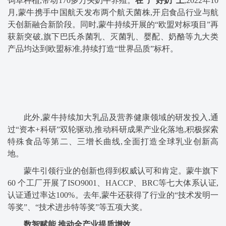
饲草种植,带动170多万头奶牛养殖。
在“产好奶”上
,2022年10
月,蒙牛携手中国航天发布两个航天菌株,开启食品行业与航
天创新融合新阶段。同时,蒙牛持续开展的“欧盟对标项目”再
获新突破,旗下巴氏杀菌乳、灭菌乳、婴配、奶酪等九
大类
产品均达到欧盟标准,持续打造“世界品质”标杆。
此外,蒙牛持续加大乳品及营养健康领域的研发投入,通
过“资本+科研”双轮驱动,推动科研成果产业化落地,积极探索
特殊食品等第二、三增长曲线,全面打造全球乳业创新高
地。
蒙牛引领行业的创新也得到权威认可和肯定。蒙牛旗下
60 个工厂开展了ISO9001、HACCP、BRC等七大体系认证,
认证通过率达100%。去年,蒙牛还获得了行业的“技术发明一
等奖”、“技术进步特等奖”等五项大奖。
数智赋能
推动全产业提质增效