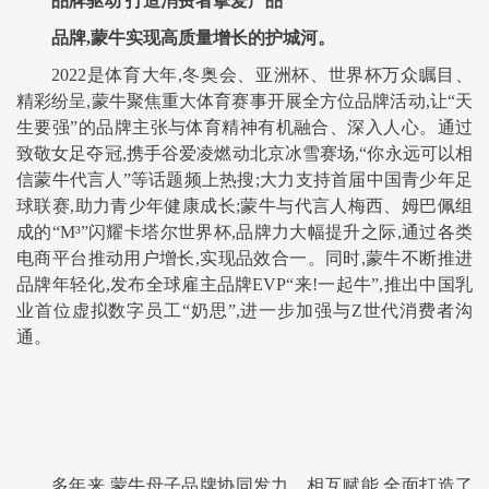
品牌驱动
打造消费者挚爱产品
品牌,蒙牛
实现高质量增长的
护城河。
2022是体育大年,冬奥会、亚洲杯、世界杯万众瞩目、
精彩纷呈,蒙牛聚焦重大体育赛事开展全方位品牌活动,让“天
生要强”的品牌主张与体育精神有机融合、深入人心。通过
致敬女足夺冠,携手谷爱凌燃动北京冰雪赛场,“你永远可以相
信蒙牛代言人”等话题频上热搜;大力支持首届中国青少年足
球联赛,助力青少年健康成长;蒙牛与代言人梅西、姆巴佩组
成的“M³”闪耀卡塔尔世界杯,品牌力大幅提升之际,通过各类
电商平台推动用户增长,实现品效合一。同时,蒙牛不断推进
品牌年轻化,发布全球雇主品牌EVP“来!一起牛”,推出中国乳
业首位虚拟数字员工“奶思”,进一步加强与Z世代消费者沟
通。
多年来,蒙牛母子品牌协同发力、相互赋能,全面打造了