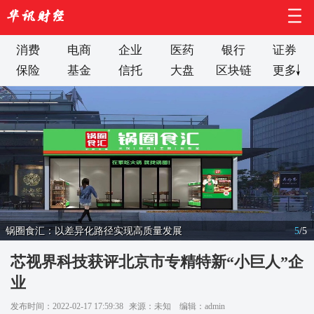
消费
电商
企业
医药
银行
证券
保险
基金
信托
大盘
区块链
更多
锅圈食汇：以差异化路径实现高质量发展
5
/
5
芯视界科技获评北京市专精特新“小巨人”企
业
发布时间：2022-02-17 17:59:38
来源：未知
编辑：admin