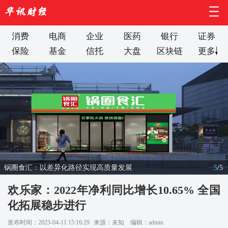
消费
电商
企业
医药
银行
证券
保险
基金
信托
大盘
区块链
更多
锅圈食汇：以差异化路径实现高质量发展
5
/
5
欢乐家：2022年净利同比增长10.65% 全国
化拓展稳步进行
发布时间：2023-04-11 15:16:29
来源：未知
编辑：admin