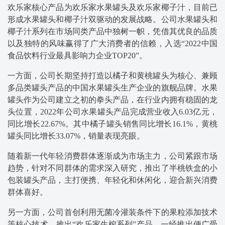
欢乐家核心产品为欢乐家水果罐头及欢乐家椰子汁，目前已
形成水果罐头和椰子汁双驱动的发展战略。公司水果罐头和
椰子汁系列在市场同类产品中独树一帜，凭借其优良的品质
以及独特的风味赢得了广大消费者的信赖，入选“2022中国
食品饮料行业最具影响力企业TOP20”。
一方面，公司长期坚持打造以橘子和黄桃罐头为核心、兼顾
多品类罐头产品的中国水果罐头生产企业的旗舰品牌。水果
罐头作为公司建立之初的拳头产品，在行业内拥有稳固的龙
头位置，2022年公司水果罐头产品完成营业收入6.03亿元，
同比增长22.67%。其中橘子罐头销售同比增长16.1%，黄桃
罐头同比增长33.07%，销量表现亮眼。
随着新一代年轻消费群体逐渐成为市场主力，公司紧跟市场
趋势，针对不同群体的需求深入研究，推出了半桃铁盒的小
包装罐头产品，主打便携、年轻化和休闲化，迎合新兴消费
群体喜好。
另一方面，公司首创利用无菌冷灌装条件下的果粒添加技术
等核心技术，推出“欢乐家生榨系列”产品，一经推出便广受