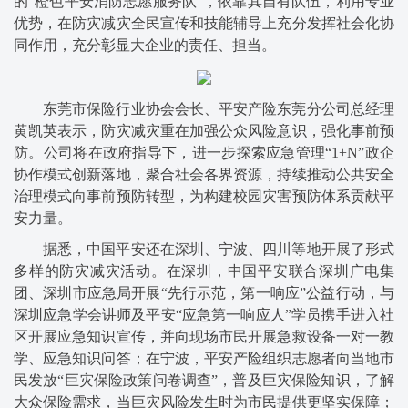
的“橙色平安消防志愿服务队”，依靠其自有队伍，利用专业
优势，在防灾减灾全民宣传和技能辅导上充分发挥社会化协
同作用，充分彰显大企业的责任、担当。
东莞市保险行业协会会长、平安产险东莞分公司总经理
黄凯英表示，防灾减灾重在加强公众风险意识，强化事前预
防。公司将在政府指导下，进一步探索应急管理“1+N”政企
协作模式创新落地，聚合社会各界资源，持续推动公共安全
治理模式向事前预防转型，为构建校园灾害预防体系贡献平
安力量。
据悉，中国平安还在深圳、宁波、四川等地开展了形式
多样的防灾减灾活动。在深圳，中国平安联合深圳广电集
团、深圳市应急局开展“先行示范，第一响应”公益行动，与
深圳应急学会讲师及平安“应急第一响应人”学员携手进入社
区开展应急知识宣传，并向现场市民开展急救设备一对一教
学、应急知识问答；在宁波，平安产险组织志愿者向当地市
民发放“巨灾保险政策问卷调查”，普及巨灾保险知识，了解
大众保险需求，当巨灾风险发生时为市民提供更坚实保障；