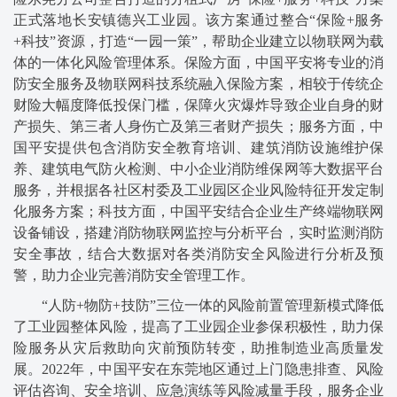
正式落地长安镇德兴工业园。该方案通过整合“保险+服务
+科技”资源，打造“一园一策”，帮助企业建立以物联网为载
体的一体化风险管理体系。保险方面，中国平安将专业的消
防安全服务及物联网科技系统融入保险方案，相较于传统企
财险大幅度降低投保门槛，保障火灾爆炸导致企业自身的财
产损失、第三者人身伤亡及第三者财产损失；服务方面，中
国平安提供包含消防安全教育培训、建筑消防设施维护保
养、建筑电气防火检测、中小企业消防维保网等大数据平台
服务，并根据各社区村委及工业园区企业风险特征开发定制
化服务方案；科技方面，中国平安结合企业生产终端物联网
设备铺设，搭建消防物联网监控与分析平台，实时监测消防
安全事故，结合大数据对各类消防安全风险进行分析及预
警，助力企业完善消防安全管理工作。
“人防+物防+技防”三位一体的风险前置管理新模式降低
了工业园整体风险，提高了工业园企业参保积极性，助力保
险服务从灾后救助向灾前预防转变，助推制造业高质量发
展。2022年，中国平安在东莞地区通过上门隐患排查、风险
评估咨询、安全培训、应急演练等风险减量手段，服务企业