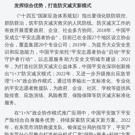
发挥综合优势，打造防灾减灾新模式
《“十四五”国家应急体系规划》指出要强化联防联控、
群防群治，筑牢防灾减灾救灾的人民防线。防灾减灾工作的
有效开展需要政府、企业、社会多方协同。2018年，中国平
安成立“平安志愿者协会”，目前已在全国27个地区设立协会
分会，覆盖集团20个专业公司；2019年，为提升大众安全意
识和应急能力，中国平安依托“平安志愿者协会”启动“平安
守护者行动”，以志愿服务助力安全文明城市建设；2021
年，为打造社区防灾减灾公益体系，中国平安在深圳创新推
出“1+3”防灾减灾模式；2022年，又进一步升级推出应急管
理“1+N”政企协作模式，通过培养输出一支标准化、专业化
的平安志愿者救援队，为政府、企业、社区、学校等提供风
险排查、应急演练、风险教育、保险保障等防灾减灾标准化
服务。
在“1+N”政企协作模式推广应用中，中国平安旗下平安
产险结合自身服务优势，持续探索防灾减灾新方案。2022
年，在东莞市消防救援支队、银保监分局的指导下，平安产
险东莞分公司整合打造的分租式厂房“保险+服务+科技”方案