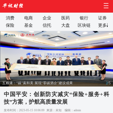
消费
电商
企业
医药
银行
证券
保险
基金
信托
大盘
区块链
更多
五粮液：“碳”索和美 展现“零碳酒企”建设成果
2
/
5
中国平安：创新防灾减灾“保险+服务+科
技”方案，护航高质量发展
发布时间：2023-05-15 10:06:09
来源：未知
编辑：admin