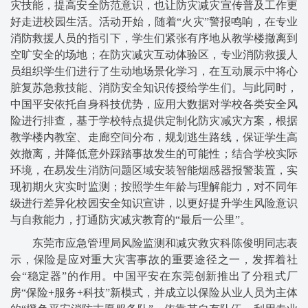
灾技能，提高安全防范意识，也让防灾减灾宣传普及工作更
好走进校园生活。活动开始，随着“火灾”警报鸣响，在专业
消防救援人员的指引下，学生们紧张有序地从教学楼撤离到
空旷安全的场地；在防灾减灾互动体验区，专业消防救援人
员组织学生们进行了生动地场景化学习，在互动展示中将心
脏复苏急救技能、消防安全知识传授给学生们。与此同时，
中国平安依托自身科技优势，应用大数据对学校各类安全风
险进行排查，基于学校特点提供定制化防灾减灾方案，根据
教学楼内教室、走廊空间分布，规划逃生路线，保证学生高
效撤离，并降低意外踩踏事故发生的可能性；结合学校实际
环境，在易发生消防问题区域安装智能烟感器报警装置，实
现初期火灾实时监测；按照学生年龄与理解能力，对不同年
级进行差异化校园安全知识宣讲，以更好提升学生风险意识
与自救能力，打通防灾减灾教育的“最后一公里”。
东莞市应急管理局风险监测和减灾救灾科陈俊明同志表
示，保险是应对重大灾害事故的重要途径之一，发挥着社
会“稳定器”的作用。中国平安在东莞创新推出了分租式厂
房“保险+服务+科技”新模式，并成立以保险从业人员为主体