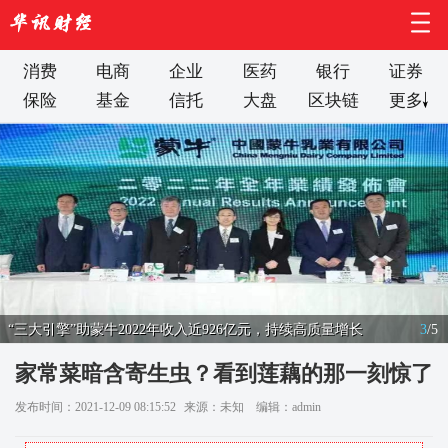
消费
电商
企业
医药
银行
证券
保险
基金
信托
大盘
区块链
更多
“三大引擎”助蒙牛2022年收入近926亿元，持续高质量增长
3
/
5
家常菜暗含寄生虫？看到莲藕的那一刻惊了
发布时间：2021-12-09 08:15:52
来源：未知
编辑：admin