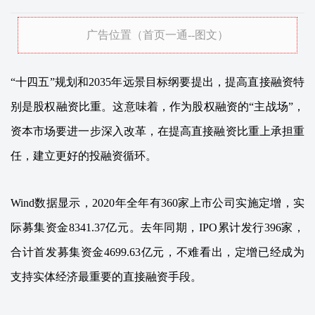
广告位置（首页一通--图文）
“十四五”规划和2035年远景目标纲要提出，提高直接融资特
别是股权融资比重。这意味着，作为股权融资的“主战场”，
资本市场要进一步深入改革，在提高直接融资比重上承担重
任，建立更好的投融资循环。
Wind数据显示，2020年全年有360家上市公司实施定增，实
际募集资金8341.37亿元。去年同期，IPO累计发行396家，
合计首发募集资金4699.63亿元，不难看出，定增已经成为
支持实体经济最重要的直接融资手段。