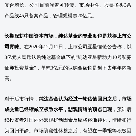
复合增长。公司目前涵盖可转债、市场中性、股票多头3条
产品线45只备案产品，管理规模超20亿元。
长期深耕中国资本市场，纯达基金的专业度也是获得上市公
司青睐
。在2020年12月11日，上市公司亚星锚链公告称，以
3亿元人民币认购纯达基金旗下的“纯达亚星新动力10号私募
证券投资基金”，单笔3亿元的认购金额也是创下去年年内新
高。
对于后市行情，
纯达基金认为经过一轮估值回归之后，市场
成交量已经缩减至极致水平，悲观情绪的顶点已现
，预计后
续投资者对国内外宏观扰动因素反应将逐渐钝化，情绪和行
为回归平静。市场阶段性休整之后，有望在一季报等积极因