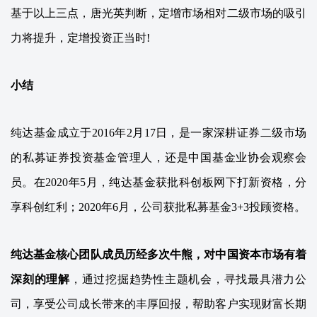
基于以上三点，唐光英判断，定增市场相对二级市场的吸引
力将提升，定增投资正当时!
小结
纯达基金成立于2016年2月17日，是一家深耕证券二级市场
的私募证券投资基金管理人，还是中国基金业协会观察会
员。在2020年5月，纯达基金获批科创板网下打新资格，分
享科创红利；2020年6月，公司获批私募基金3+3投顾资格。
纯达基金核心团队成员历经多次牛熊，对中国资本市场有着
深刻的理解
，通过挖掘趋势性主题机会，寻找最具潜力公
司，享受公司成长带来的丰厚回报，帮助客户实现财富长期