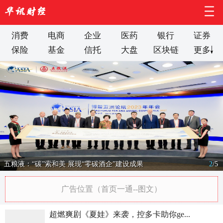
消费
电商
企业
医药
银行
证券
保险
基金
信托
大盘
区块链
更多
五粮液：“碳”索和美 展现“零碳酒企”建设成果
2
/
5
广告位置（首页一通--图文）
超燃爽剧《夏娃》来袭，控多卡助你ge...