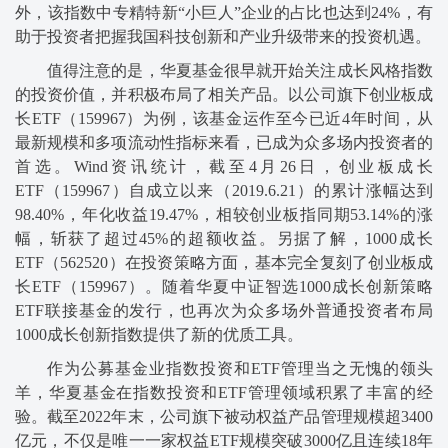
外，该指数中专精特新“小巨人”企业的占比也达到24%，有
助于投资者把握我国科技创新和产业升级带来的投资机遇。
值得注意的是，华夏基金很早就开始关注成长风格指数
的投资价值，并积极布局了相关产品。以公司旗下创业板成
长ETF（159967）为例，该基金运作至今已近4年时间，从
最新规模和多项流动性指标来看，已成为众多场内投资者的
首选。Wind资讯统计，截至4月26日，创业板成长
ETF（159967）自成立以来（2019.6.21）的累计涨幅达到
98.40%，年化收益19.47%，相较创业板指同期53.14%的涨
幅，斩获了超过45%的超额收益。另据了解，1000成长
ETF（562520）在投资策略方面，基本完全复刻了创业板成
长ETF（159967）。随着华夏中证智选1000成长创新策略
ETF联接基金的发行，也再次为众多场外普通投资者布局
1000成长创新指数提供了新的优质工具。
作为公募基金业指数投资和ETF管理当之无愧的领头
羊，华夏基金在指数投资和ETF管理领域积累了丰富的经
验。截至2022年末，公司旗下被动权益产品管理规模超3400
亿元，不仅是唯一一家权益ETF规模突破3000亿且连续18年