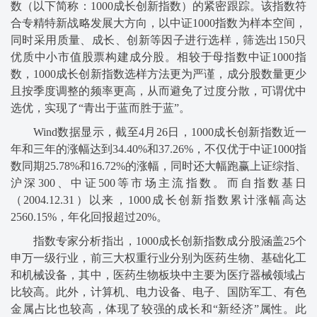
数（以下简称：1000成长创新指数）的紧密跟踪。该指数符
合专精特新战略发展大方向，以中证1000指数为样本空间，
同时采用质量、成长、创新等因子进行选样，筛选出150只
优质中小市值股票构建成分股。相较于母指数中证1000指
数，1000成长创新指数选样方法更为严谨，成分股数量更少
且按季度调整的频率更高，从而避免了过度分散，可谓优中
选优，实现了“青出于蓝而胜于蓝”。
Wind数据显示，截至4月26日，1000成长创新指数近一
年和三年的涨幅达到34.40%和37.26%，不仅优于中证1000指
数同期25.78%和16.72%的涨幅，同时还大幅跑赢上证综指、
沪深300、中证500等市场主流指数。而自指数基日
（2004.12.31）以来，1000成长创新指数累计涨幅高达
2560.15%，年化回报超过20%。
指数专家分析指出，1000成长创新指数成分股涵盖25个
申万一级行业，前三大权重行业分别为医药生物、基础化工
和机械设备，其中，医药生物板块中主要为医疗器械领域占
比较高。此外，计算机、电力设备、电子、国防军工、有色
金属占比也较高，体现了较强的成长和“新经济”属性。此