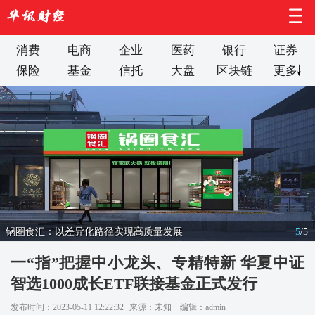
消费
电商
企业
医药
银行
证券
保险
基金
信托
大盘
区块链
更多
锅圈食汇：以差异化路径实现高质量发展
5
/
5
一“指”把握中小龙头、专精特新 华夏中证
智选1000成长ETF联接基金正式发行
发布时间：2023-05-11 12:22:32
来源：未知
编辑：admin