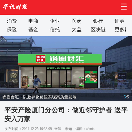
消费
电商
企业
医药
银行
证券
保险
基金
信托
大盘
区块链
更多
锅圈食汇：以差异化路径实现高质量发展
5
/
5
平安产险厦门分公司：做近邻守护者 送平
安入万家
发布时间：2024-12-25 10:38:09
来源：未知
编辑：admin