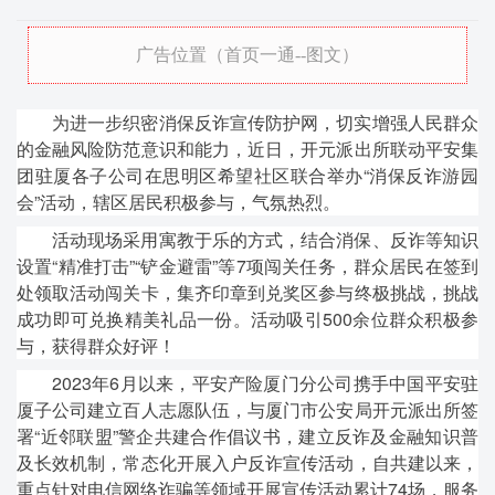
广告位置（首页一通--图文）
为进一步织密消保反诈宣传防护网，切实增强人民群众
的金融风险防范意识和能力，近日，开元派出所联动平安集
团驻厦各子公司在思明区希望社区联合举办“消保反诈游园
会”活动，辖区居民积极参与，气氛热烈。
活动现场采用寓教于乐的方式，结合消保、反诈等知识
设置“精准打击”“铲金避雷”等7项闯关任务，群众居民在签到
处领取活动闯关卡，集齐印章到兑奖区参与终极挑战，挑战
成功即可兑换精美礼品一份。活动吸引500余位群众积极参
与，获得群众好评！
2023年6月以来，平安产险厦门分公司携手中国平安驻
厦子公司建立百人志愿队伍，与厦门市公安局开元派出所签
署“近邻联盟”警企共建合作倡议书，建立反诈及金融知识普
及长效机制，常态化开展入户反诈宣传活动，自共建以来，
重点针对电信网络诈骗等领域开展宣传活动累计74场，服务