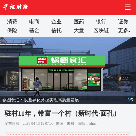
消费
电商
企业
医药
银行
证券
保险
基金
信托
大盘
区块链
更多
锅圈食汇：以差异化路径实现高质量发展
5
/
5
驻村11年，带富一个村（新时代·面孔）
发布时间：2021-04-13 12:07:06
来源：未知
编辑：admin