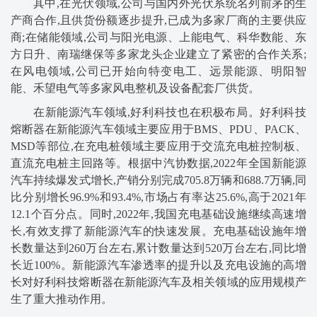
其中,在光伏领域,公司与国内外光伏系统名列前茅的生
产商合作,且供货份额逐步提升,已成为多家厂商的主要供应
商;在储能领域,公司与阳光电源、上能电气、科华数能、东
方日升、南瑞继保等多家龙头企业建立了紧密的合作关系;
在风电领域,公司已开始向特变电工、远景能源、明阳智
能、禾望电气等多家风电整机及设备配套厂供货。
在新能源汽车领域,好利科技也在积极布局。好利科技
熔断器在新能源汽车领域主要应用于BMS、PDU、PACK、
MSD等部位,在充电桩领域主要应用于交流充电桩控制板、
直流充电桩主回路等。根据中汽协数据,2022年全国新能源
汽车持续爆发式增长,产销分别完成705.8万辆和688.7万辆,同
比分别增长96.9%和93.4%,市场占有率达25.6%,高于2021年
12.1个百分点。同时,2022年,我国充电基础设施继续高速增
长,有效支撑了新能源汽车的快速发展。充电基础设施年增
长数量达到260万台左右,累计数量达到520万台左右,同比增
长近100%。新能源汽车渗透率的提升以及充电设施的高增
长对好利科技熔断器在新能源汽车及相关领域的应用规模产
生了重大推动作用。