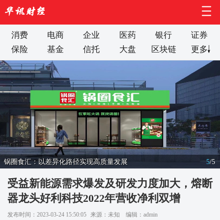
消费
电商
企业
医药
银行
证券
保险
基金
信托
大盘
区块链
更多
锅圈食汇：以差异化路径实现高质量发展
5
/
5
受益新能源需求爆发及研发力度加大，熔断
器龙头好利科技2022年营收净利双增
发布时间：2023-03-24 15:50:05
来源：未知
编辑：admin