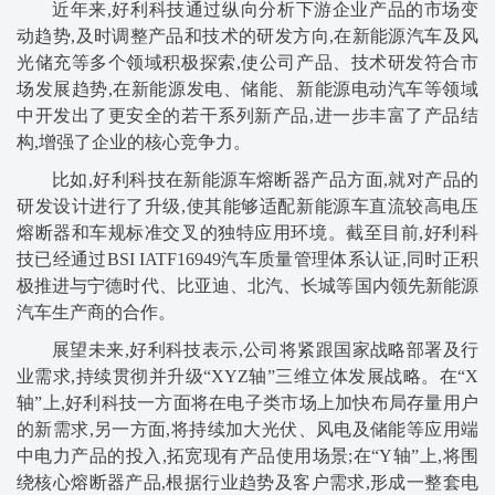
近年来,好利科技通过纵向分析下游企业产品的市场变
动趋势,及时调整产品和技术的研发方向,在新能源汽车及风
光储充等多个领域积极探索,使公司产品、技术研发符合市
场发展趋势,在新能源发电、储能、新能源电动汽车等领域
中开发出了更安全的若干系列新产品,进一步丰富了产品结
构,增强了企业的核心竞争力。
比如,好利科技在新能源车熔断器产品方面,就对产品的
研发设计进行了升级,使其能够适配新能源车直流较高电压
熔断器和车规标准交叉的独特应用环境。截至目前,好利科
技已经通过BSI IATF16949汽车质量管理体系认证,同时正积
极推进与宁德时代、比亚迪、北汽、长城等国内领先新能源
汽车生产商的合作。
展望未来,好利科技表示,公司将紧跟国家战略部署及行
业需求,持续贯彻并升级“XYZ轴”三维立体发展战略。在“X
轴”上,好利科技一方面将在电子类市场上加快布局存量用户
的新需求,另一方面,将持续加大光伏、风电及储能等应用端
中电力产品的投入,拓宽现有产品使用场景;在“Y轴”上,将围
绕核心熔断器产品,根据行业趋势及客户需求,形成一整套电