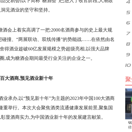
品交易会(以下简称“糖酒会”)已进入了收官阶段,人潮散
人洞见酒业的坚守和坚持。
糖酒会上着实高调了一把:2000名酒商参与的史上最大规
思想碰撞、“两展联动、双线传播”的势能战……在依然由名
舍得酒业趁破60亿发展规模之势超级亮相,以强大品牌
圈,成为糖酒会期间最受行业关注的企业之一。
百大酒商,预见酒业新十年
聚
酒业承办,以“预见新十年”为主题的2023年中国100大酒商
隆重举行。本次大会聚焦酒类流通健康发展前景,聚集国
,彰显酒商实力,为中国酒业新十年的发展建言献策。
锅
径