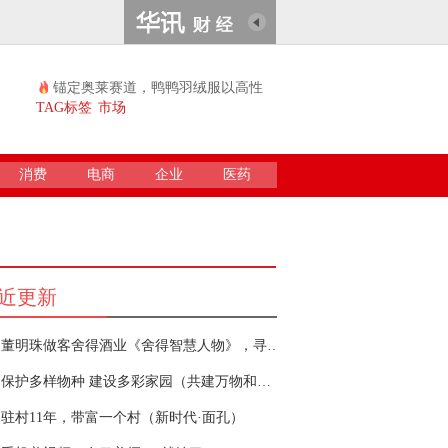
锚定奥莱赛道，鸭鸭羽绒服以高性
价比续...
TAG标签
市场
消费
电商
企业
医药
近更新
董明珠做客舍得酒业《舍得智慧人物》，寻找企业发展最优解
保护多样物种 建设多彩家园（共建万物和谐的美
驻村11年，带富一个村（新时代·面孔）