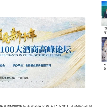
“
年
续
外
祖
发
焦到头部酒商群体未来发展的身上,这在基本以展示企业品