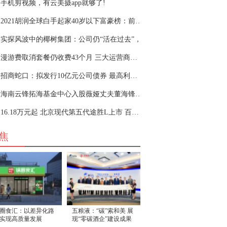
手机剪视频，有云美摄app就够了!
2021胡润全球白手起家40岁以下富豪榜：前六名四
实探风波中的椰树集团：公司仍“活在过去”，
漫游费取消套餐仍收费43个月 三大运营商的“糊
招商蛇口：拟发行10亿元公司债券 最高利率3.8％
海南云锋拓海基金中心入股薇娅丈夫董海锋所在
16.18万元起 北京现代第五代途胜L上市 百公里油耗
焦
圈食汇：以差异化路
五粮液：“碳”索和美 展
实现高质量发展
现“零碳酒企”建设成果