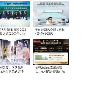
三大引擎”助蒙牛2022
美的静新风空调，科技
收入近926亿元，持
领跑速换新风
高质量增长
部复苏，内功强劲，
舍得酒业公告澄清谣
龙娱乐多款新游待
言：公司内外部生产经
，或将迎来价值释放
营一切正常，控股股东
无减持计划