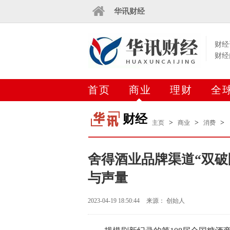
华讯财经
财经
财经
首页
商业
理财
全
财经
>
>
>
主页
商业
消费
舍得酒业品牌渠道“双破
与声量
2023-04-19 18:50:44
来源： 创始人