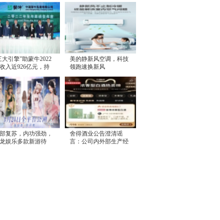
三大引擎”助蒙牛2022
美的静新风空调，科技
收入近926亿元，持
领跑速换新风
高质量增长
部复苏，内功强劲，
舍得酒业公告澄清谣
龙娱乐多款新游待
言：公司内外部生产经
，或将迎来价值释放
营一切正常，控股股东
无减持计划