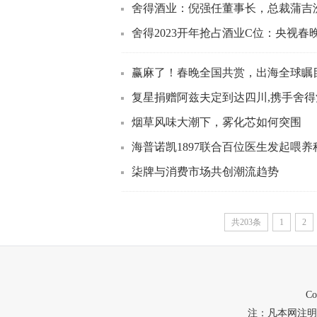
舍得酒业：倪强任董事长，总裁蒲吉
舍得2023开年抢占酒业C位：央视春晚
赢麻了！春晚全国共赏，出海全球瞩
复星捐赠阿兹夫定到达四川,携手舍得酒
烟草风味大潮下，雾化芯如何突围
海普诺凯1897联合百位医生发起喂养
柒牌与消费市场共创潮流趋势
共203条
1
2
C
注：凡本网注明