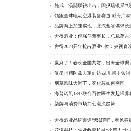
施成、汤龑联袂出击，国投瑞银景气驱
领跑全球电动空港装备赛道 威海广
品牌向上加速实现，北汽蓝谷谋求长
舍得酒业：倪强任董事长，总裁蒲吉
舍得2023开年抢占酒业C位：央视春晚
赢麻了！春晚全国共赏，出海全球瞩
复星捐赠阿兹夫定到达四川,携手舍得酒
烟草风味大潮下，雾化芯如何突围
海普诺凯1897联合百位医生发起喂养
柒牌与消费市场共创潮流趋势
舍得酒业品牌渠道“双破圈”，看见春
花溪科技：农业收获机械“小巨人”北