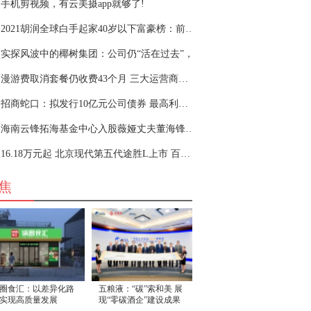
手机剪视频，有云美摄app就够了!
2021胡润全球白手起家40岁以下富豪榜：前六名四
实探风波中的椰树集团：公司仍“活在过去”，
漫游费取消套餐仍收费43个月 三大运营商的“糊
招商蛇口：拟发行10亿元公司债券 最高利率3.8％
海南云锋拓海基金中心入股薇娅丈夫董海锋所在
16.18万元起 北京现代第五代途胜L上市 百公里油耗
焦
圈食汇：以差异化路
五粮液：“碳”索和美 展
实现高质量发展
现“零碳酒企”建设成果