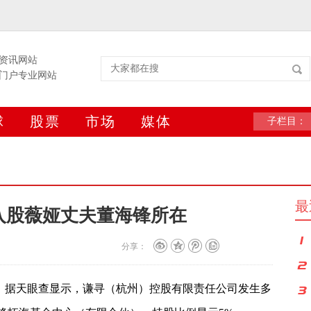
资讯网站
门户专业网站
球
股票
市场
媒体
子栏目：
最
入股薇娅丈夫董海锋所在
分享：
日，据天眼查显示，谦寻（杭州）控股有限责任公司发生多