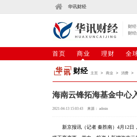
华讯财经
财经
财经
首页
商业
理财
全
财经
>
>
>
主页
商业
消费
海南云锋拓海基金中心
2021-04-13 15:03:43
来源： admin
新京报讯（记者 秦胜南）4月12