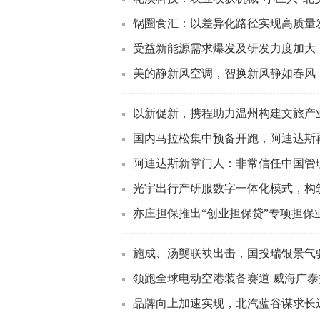
锅圈食汇：以差异化路径实现高质量
受益新能源需求爆发及研发力度加大，熔
美的静新风空调，智换新风静如春风
以新促新，携程助力温州构建文旅产
国内马拉松集中预备开跑，阿迪达斯再
阿迪达斯新掌门人：非常信任中国管理
光宇出行产研服数字一体化模式，构
亦庄担保推出“创业担保贷”专项担保
施成、汤龑联袂出击，国投瑞银景气驱
领跑全球电动空港装备赛道 威海广
品牌向上加速实现，北汽蓝谷谋求长