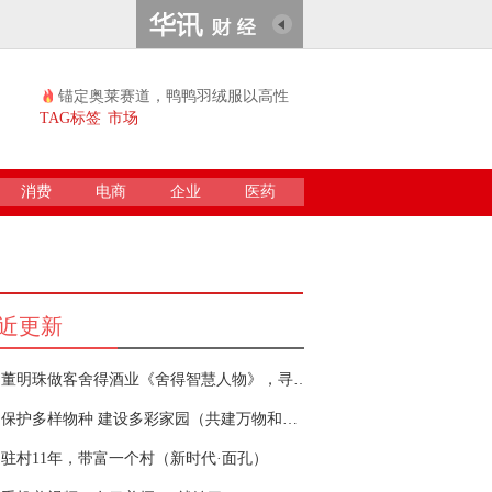
锚定奥莱赛道，鸭鸭羽绒服以高性
价比续...
TAG标签
市场
消费
电商
企业
医药
近更新
董明珠做客舍得酒业《舍得智慧人物》，寻找企业发展最优解
保护多样物种 建设多彩家园（共建万物和谐的美
驻村11年，带富一个村（新时代·面孔）