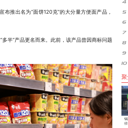
宣布
推出名为
“面饼120克”的大分量方便面产品，
来的“多半”产品更名而来。此前，该产品曾因商标问题
。
聚
锅
径