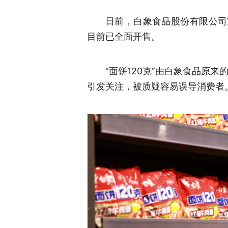
日前，
白象食品
股份有限公司
目前
已
全面
开售
。
“面饼120克”由白象食品原
引发关注，被质疑容易误导消费者