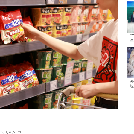
“
年
续
外
祖
发
0克”产品