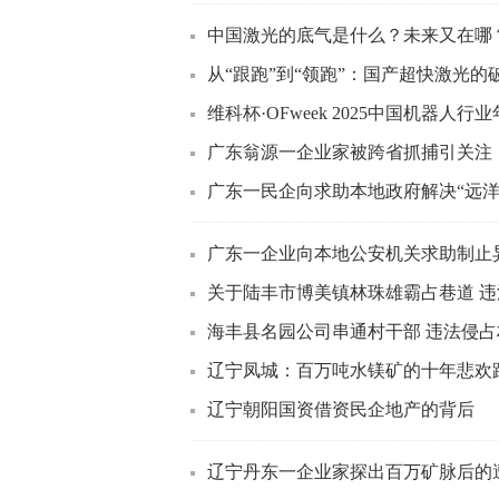
中国激光的底气是什么？未来又在哪
从“跟跑”到“领跑”：国产超快激光的
维科杯·OFweek 2025中国机器人行
广东翁源一企业家被跨省抓捕引关注
广东一民企向求助本地政府解决“远洋
广东一企业向本地公安机关求助制止异
关于陆丰市博美镇林珠雄霸占巷道 违
海丰县名园公司串通村干部 违法侵
辽宁凤城：百万吨水镁矿的十年悲欢
辽宁朝阳国资借资民企地产的背后
辽宁丹东一企业家探出百万矿脉后的