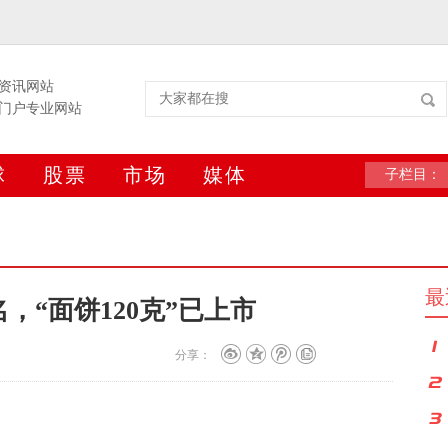
资讯网站
门户专业网站
球
股票
市场
媒体
子栏目：
最
，“面饼120克”已上市
分享：