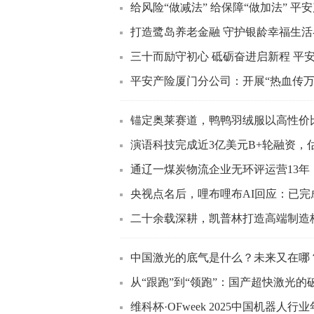
给风险“做减法” 给保障“做加法” 平安
打造鹭岛养老金融 守护银龄幸福生活
三十而励守初心 砥砺奋进启新程 平安
平安产险厦门分公司：开展“热血传万里
锚定奥莱赛道，鸭鸭羽绒服以高性价
演语科技完成近3亿美元B+轮融资，估值
通辽一煤炭物流企业无环评运营13年
央视点名后，哩布哩布AI回应：已完成
二十余载深耕，凯普林打造高端制造核
中国激光的底气是什么？未来又在哪
从“跟跑”到“领跑”：国产超快激光的
维科杯·OFweek 2025中国机器人行