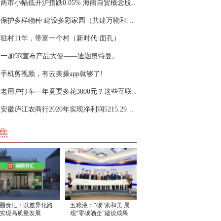
两市小幅低开沪指跌0.05% 海南自贸概念股回调
保护多样物种 建设多彩家园（共建万物和谐的美
驻村11年，带富一个村（新时代·面孔）
一加9R宣布产品大使——迪迦奥特曼。
手机剪视频，有云美摄app就够了!
老用户打车一年竟要多花3000元？这些互联网企业
安徽庐江农商行2020年实现净利润5215.29万元 同比
焦
圈食汇：以差异化路
五粮液：“碳”索和美 展
实现高质量发展
现“零碳酒企”建设成果