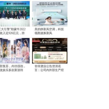
三大引擎”助蒙牛2022
美的静新风空调，科技
收入近926亿元，持
领跑速换新风
高质量增长
部复苏，内功强劲，
舍得酒业公告澄清谣
龙娱乐多款新游待
言：公司内外部生产经
，或将迎来价值释放
营一切正常，控股股东
无减持计划