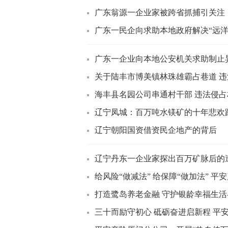
广东翁源一企业家被跨省抓捕引关注
广东一民企向求助本地政府解决“远洋
广东一企业向本地公安机关求助制止异
关于陆丰市博美镇林珠雄霸占巷道 违
海丰县名园公司串通村干部 违法侵
辽宁凤城：百万吨水镁矿的十年悲欢
辽宁朝阳国资借资民企地产的背后
辽宁丹东一企业家探出百万矿脉后的
给风险“做减法” 给保障“做加法” 平安
打造鹭岛养老金融 守护银龄幸福生活
三十而励守初心 砥砺奋进启新程 平安