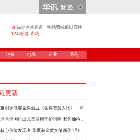
锚定奥莱赛道，鸭鸭羽绒服以高性
价比续...
TAG标签
市场
消费
电商
企业
医药
近更新
董明珠做客舍得酒业《舍得智慧人物》，寻找企业发展最优解
老爸评测推出儿童健康守护指南 老爸抽检守护千万儿童的健康成长
核心价值发现者 华夏基金黄文倩新作4月6日重磅