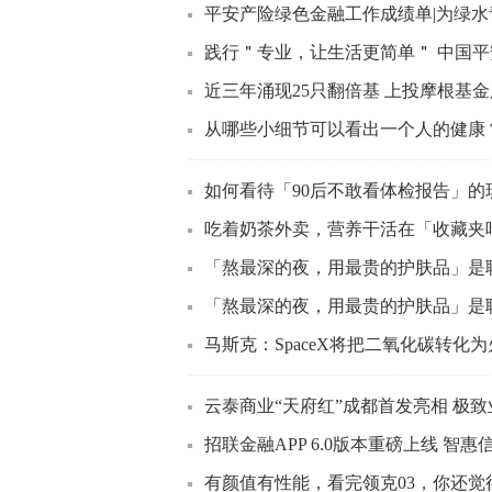
平安产险绿色金融工作成绩单|为绿水青
践行＂专业，让生活更简单＂ 中国平安
近三年涌现25只翻倍基 上投摩根基
从哪些小细节可以看出一个人的健康
如何看待「90后不敢看体检报告」的
吃着奶茶外卖，营养干活在「收藏夹吃灰」，这
「熬最深的夜，用最贵的护肤品」是
「熬最深的夜，用最贵的护肤品」是
马斯克：SpaceX将把二氧化碳转化
云泰商业“天府红”成都首发亮相 极
招联金融APP 6.0版本重磅上线 智惠
有颜值有性能，看完领克03，你还觉