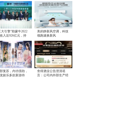
三大引擎”助蒙牛2022
美的静新风空调，科技
收入近926亿元，持
领跑速换新风
高质量增长
部复苏，内功强劲，
舍得酒业公告澄清谣
龙娱乐多款新游待
言：公司内外部生产经
，或将迎来价值释放
营一切正常，控股股东
无减持计划