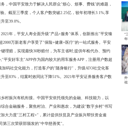
务，中国平安致力于解决人民群众"烦心、烦事、费钱"的难题，
。截至三季度，个人客户数突破2.25亿，较年初增长3.1%;享
至39.0%。
21年，平安人寿全面升级"产品+服务"体系，创新推出"平安臻
“
年
2000万新老客户享受了"保险+健康+医疗"的一站式服务。平安
续
一键理赔，实现最快30秒赔付，为车主省时;提供年检代办、预约
;"平安好车主"APP作为国内较大的用车服务APP，注册用户数超
持续加码社交化能力，打造客户的"随身银行"，升级ATO社交化客
至83%，结案时效同比下降51%。2021年平安证券服务客户数
外
祖
发
乡村振兴有机衔接。中国平安依托领先的金融、科技能力，以
综合金融服务，聚焦村治、产业和惠农，为建设"数字乡村"书写
安加大力度"三村工程+"，累计提供扶贫及产业振兴帮扶资金逾
司第三次荣获部颁发的"中华慈善奖"。