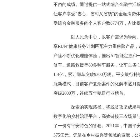
不俗的成绩。通过提供一站式综合金融生活服
让客户享受"省心、省时又省钱"的金融消费体验
受综合金融服务的个人客户数8774万，占比提升
以人民为中心，以客户需求为导向。20
享RUN"健康服务计划匹配主力重疾险产品，超
产险不断优化理赔体验，推出AI智能定损和
修车、道路救援等80多种车服务，让车主省心
1.4亿，累计绑车突破9200万辆。平安银行
服新模式，目前客户复杂案件的化解率逐月提升
突破2000万，连续五年稳居行业榜首。
探索的实现路径，将脱贫攻坚成果与
数字化的乡村治理平台，高效链接三农场景与
了一份有平安特色的答卷。2021年，中国平
375亿元。凭借在乡村振兴等领域的贡献，公