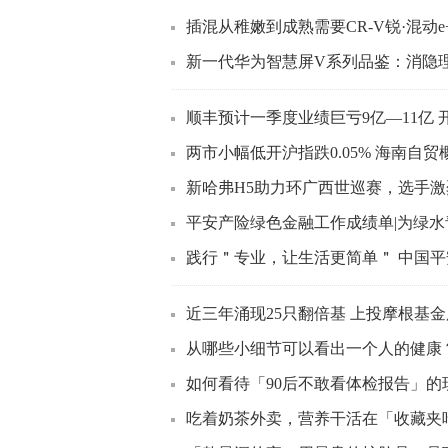
插混从稚嫩到成熟需要CR-V锐·混动e
新一代华为智慧屏V系列品鉴：消隐
顺丰预计一季度业绩巨亏9亿—11亿 
两市小幅低开沪指跌0.05% 海南自
新哈弗H5助力环广西世巡赛，选手激
平安产险绿色金融工作成绩单|为绿水青
践行＂专业，让生活更简单＂ 中国平安
近三年涌现25只翻倍基 上投摩根基
从哪些小细节可以看出一个人的健康
如何看待「90后不敢看体检报告」的
吃着奶茶外卖，营养干活在「收藏夹吃灰」，这