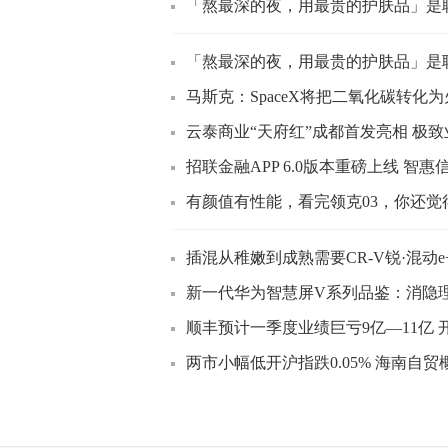
「熬最深的夜，用最贵的护肤品」是
「熬最深的夜，用最贵的护肤品」是
马斯克：SpaceX将把二氧化碳转化
云泰商业“天府红”成都首发亮相 极
招联金融APP 6.0版本重磅上线 智惠
有颜值有性能，看完领克03，你还觉
插混从稚嫩到成熟需要CR-V锐·混动e
新一代华为智慧屏V系列品鉴：消隐
顺丰预计一季度业绩巨亏9亿—11亿 
两市小幅低开沪指跌0.05% 海南自