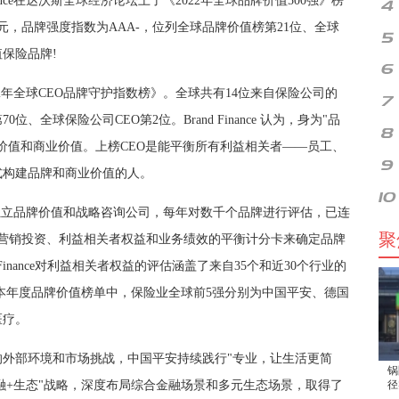
nance在达沃斯全球经济论坛上了《2022年全球品牌价值500强》榜
美元，品牌强度指数为AAA-，位列全球品牌价值榜第21位、全球
保险品牌!
2022年全球CEO品牌守护指数榜》。全球共有14位来自保险公司的
、全球保险公司CEO第2位。Brand Finance 认为，身为"品
价值和商业价值。上榜CEO是能平衡所有利益相关者——员工、
式构建品牌和商业价值的人。
领先的独立品牌价值和战略咨询公司，每年对数千个品牌进行评估，已连
聚
评估营销投资、利益相关者权益和业务绩效的平衡计分卡来确定品牌
and Finance对利益相关者权益的评估涵盖了来自35个和近30个行业的
。在本年度品牌价值榜单中，保险业全球前5强分别为中国平安、德国
医疗。
外部环境和市场挑战，中国平安持续践行"专业，让生活更简
锅
金融+生态"战略，深度布局综合金融场景和多元生态场景，取得了
径