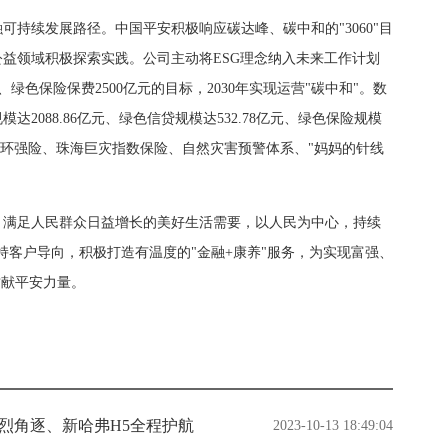
续发展路径。中国平安积极响应碳达峰、碳中和的"3060"目
益领域积极探索实践。公司主动将ESG理念纳入未来工作计划
元、绿色保险保费2500亿元的目标，2030年实现运营"碳中和"。数
达2088.86亿元、绿色信贷规模达532.78亿元、绿色保险规模
圳市环强险、珠海巨灾指数保险、自然灾害预警体系、"妈妈的针线
满足人民群众日益增长的美好生活需要，以人民为中心，持续
持客户导向，积极打造有温度的"金融+康养"服务，为实现富强、
贡献平安力量。
烈角逐、新哈弗H5全程护航
2023-10-13 18:49:04