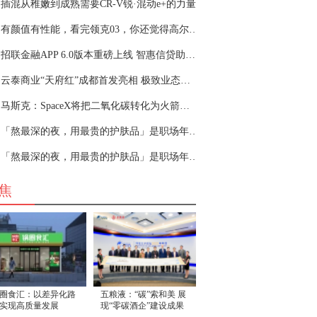
插混从稚嫩到成熟需要CR-V锐·混动e+的力量
有颜值有性能，看完领克03，你还觉得高尔夫、思
招联金融APP 6.0版本重磅上线 智惠信贷助力金融服务“惠无止境”
云泰商业“天府红”成都首发亮相 极致业态构筑年轻引力场
马斯克：SpaceX将把二氧化碳转化为火箭燃料，项目已启动
「熬最深的夜，用最贵的护肤品」是职场年轻人的自洽吗？
「熬最深的夜，用最贵的护肤品」是职场年轻人的自洽吗？
焦
圈食汇：以差异化路
五粮液：“碳”索和美 展
实现高质量发展
现“零碳酒企”建设成果