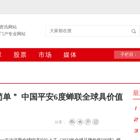
资讯网站
门户专业网站
球
股票
市场
媒体
子栏目：
最
单＂ 中国平安6度蝉联全球具价值
分享：