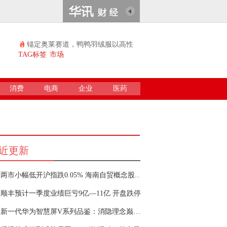
锚定奥莱赛道，鸭鸭羽绒服以高性
价比续...
TAG标签
市场
消费
电商
企业
医药
近更新
两市小幅低开沪指跌0.05% 海南自贸概念股回调
顺丰预计一季度业绩巨亏9亿—11亿 开盘跌停
新一代华为智慧屏V系列品鉴：消隐理念巅峰之作